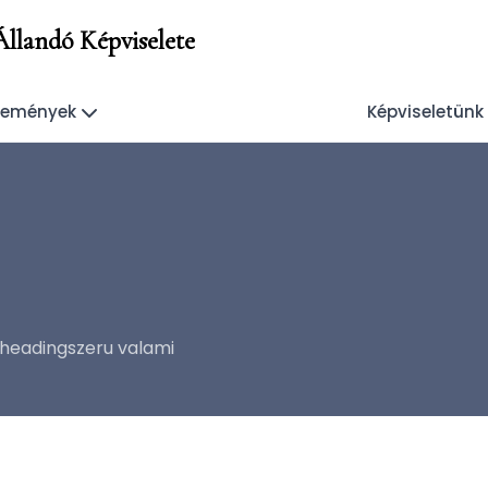
llandó Képviselete
események
Képviseletünk
 headingszeru valami